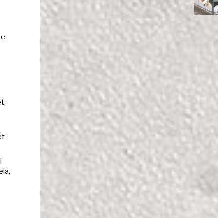
De
t,
et
l
ela,