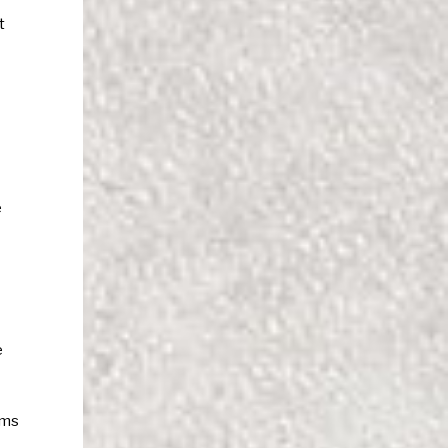
t
e
e
lms