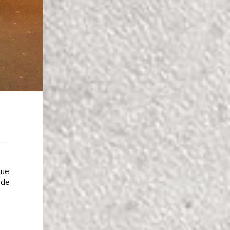
que
 de