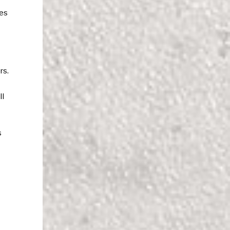
ues
rs.
Il
s