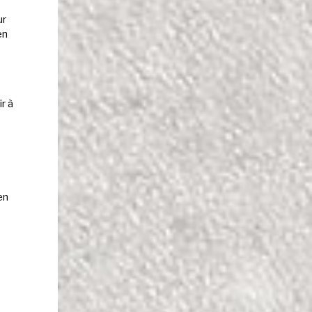
ur
en
r à
en