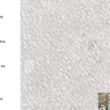
et
ntes
t en
et.