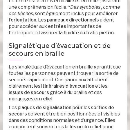
Le texte est à la fois en
braille et en relief
, assurant
une compréhension facile. *
Des symboles , comme
des flèches,
sont également inclus pour améliorer
l’
orientation
. Les
panneaux directionnels
aident
pour accéder aux
entrées
importantes de
l’entreprise et assurer la fluidité du trafic piéton.
Signalétique d’évacuation et de
secours en braille
La signalétique d’évacuation en braille garantit que
toutes les personnes peuvent trouver la sortie de
secours rapidement. Ces panneaux affichent
clairement les
itinéraires d’évacuation
et les
issues de secours
grâce à du braille et des
marquages en relief.
Les
plaques de signalisation
pour les
sorties de
secours
doivent être bien positionnées et visibles
dans des conditions normales et d’urgence. Elles
comportent souvent des
billes
ou du relief pour