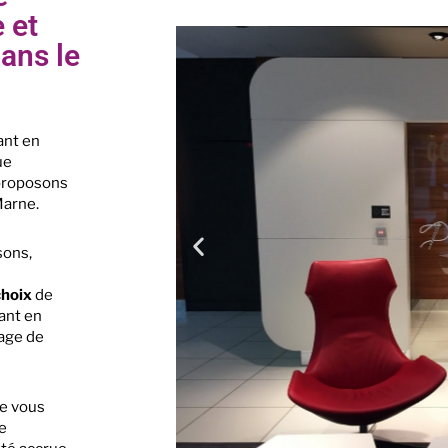
 et
ans le
ant en
ue
 proposons
Marne.
sons,
choix
de
ant en
mage de
ue vous
e