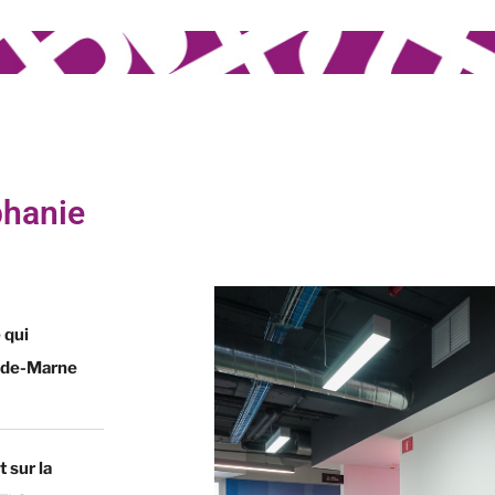
phanie
 qui
l-de-Marne
t sur la