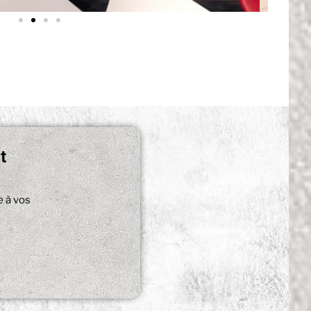
t
e à vos