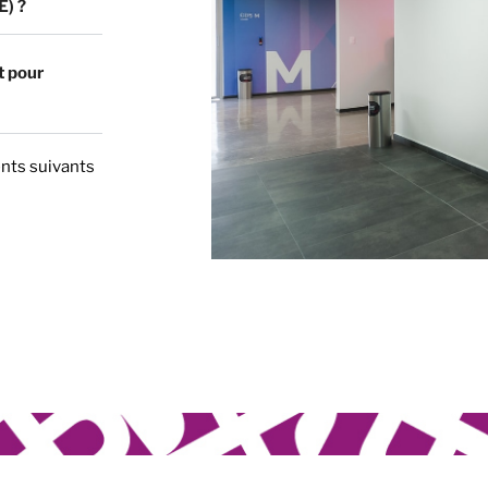
E) ?
t pour
nts suivants